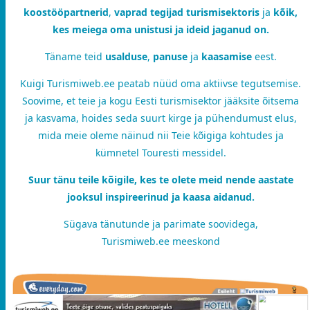
koostööpartnerid
,
vaprad tegijad turismisektoris
ja
kõik,
kes meiega oma unistusi ja ideid jaganud on.
Täname teid
usalduse
,
panuse
ja
kaasamise
eest.
Kuigi Turismiweb.ee peatab nüüd oma aktiivse tegutsemise.
Soovime, et teie ja kogu Eesti turismisektor jääksite õitsema
ja kasvama, hoides seda suurt kirge ja pühendumust elus,
mida meie oleme näinud nii Teie kõigiga kohtudes ja
kümnetel Touresti messidel.
Suur tänu teile kõigile, kes te olete meid nende aastate
jooksul inspireerinud ja kaasa aidanud.
Sügava tänutunde ja parimate soovidega,
Turismiweb.ee meeskond