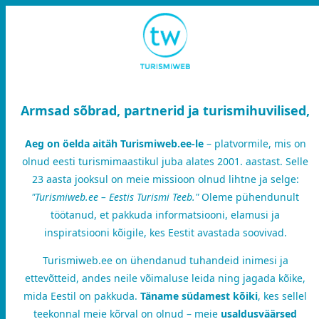
Armsad sõbrad, partnerid ja turismihuvilised,
Aeg on öelda aitäh Turismiweb.ee-le
– platvormile, mis on
olnud eesti turismimaastikul juba alates 2001. aastast. Selle
23 aasta jooksul on meie missioon olnud lihtne ja selge:
"Turismiweb.ee – Eestis Turismi Teeb."
Oleme pühendunult
töötanud, et pakkuda informatsiooni, elamusi ja
inspiratsiooni kõigile, kes Eestit avastada soovivad.
Turismiweb.ee on ühendanud tuhandeid inimesi ja
ettevõtteid, andes neile võimaluse leida ning jagada kõike,
mida Eestil on pakkuda.
Täname südamest kõiki
, kes sellel
teekonnal meie kõrval on olnud – meie
usaldusväärsed