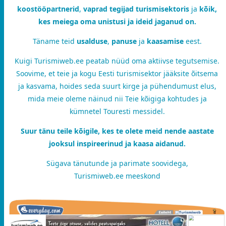
koostööpartnerid
,
vaprad tegijad turismisektoris
ja
kõik,
kes meiega oma unistusi ja ideid jaganud on.
Täname teid
usalduse
,
panuse
ja
kaasamise
eest.
Kuigi Turismiweb.ee peatab nüüd oma aktiivse tegutsemise.
Soovime, et teie ja kogu Eesti turismisektor jääksite õitsema
ja kasvama, hoides seda suurt kirge ja pühendumust elus,
mida meie oleme näinud nii Teie kõigiga kohtudes ja
kümnetel Touresti messidel.
Suur tänu teile kõigile, kes te olete meid nende aastate
jooksul inspireerinud ja kaasa aidanud.
Sügava tänutunde ja parimate soovidega,
Turismiweb.ee meeskond