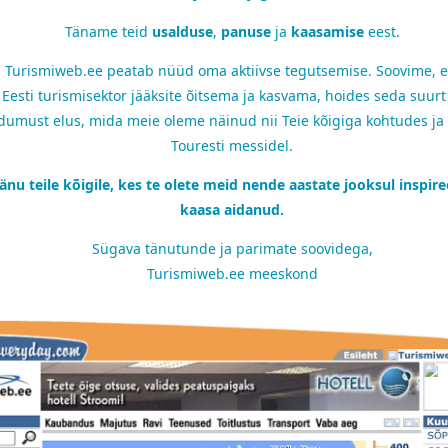
Täname teid
usalduse
,
panuse
ja
kaasamise
eest.
i Turismiweb.ee peatab nüüd oma aktiivse tegutsemise. Soovime, et
Eesti turismisektor jääksite õitsema ja kasvama, hoides seda suurt 
umust elus, mida meie oleme näinud nii Teie kõigiga kohtudes ja
Touresti messidel.
änu teile kõigile, kes te olete meid nende aastate jooksul inspire
kaasa aidanud.
Sügava tänutunde ja parimate soovidega,
Turismiweb.ee meeskond