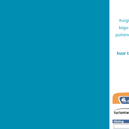
Kuig
kogu 
pühend
Suur t