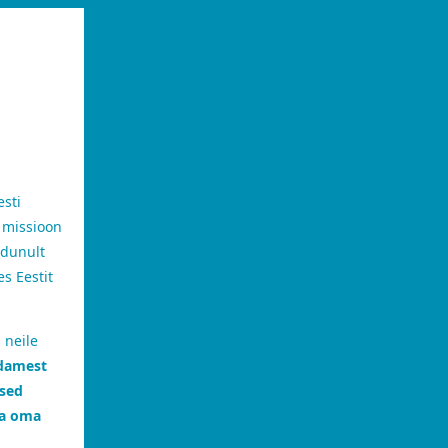
esti
e missioon
dunult
es Eestit
 neile
damest
rsed
ga oma