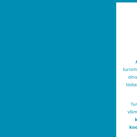
turism
olnu
tööta
Tur
võim
k
koo