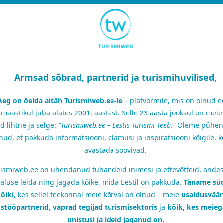
Armsad sõbrad, partnerid ja turismihuvilised,
Aeg on öelda aitäh Turismiweb.ee-le
– platvormile, mis on olnud e
imaastikul juba alates 2001. aastast. Selle 23 aasta jooksul on mei
d lihtne ja selge:
"Turismiweb.ee – Eestis Turismi Teeb."
Oleme pühen
nud, et pakkuda informatsiooni, elamusi ja inspiratsiooni kõigile, k
avastada soovivad.
ismiweb.ee on ühendanud tuhandeid inimesi ja ettevõtteid, andes
aluse leida ning jagada kõike, mida Eestil on pakkuda.
Täname sü
õiki
, kes sellel teekonnal meie kõrval on olnud – meie
usaldusvää
stööpartnerid
,
vaprad tegijad turismisektoris
ja
kõik, kes meie
unistusi ja ideid jaganud on.