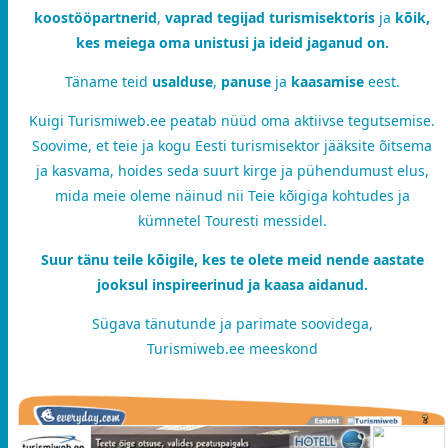
koostööpartnerid
,
vaprad tegijad turismisektoris
ja
kõik,
kes meiega oma unistusi ja ideid jaganud on.
Täname teid
usalduse
,
panuse
ja
kaasamise
eest.
Kuigi Turismiweb.ee peatab nüüd oma aktiivse tegutsemise.
Soovime, et teie ja kogu Eesti turismisektor jääksite õitsema
ja kasvama, hoides seda suurt kirge ja pühendumust elus,
mida meie oleme näinud nii Teie kõigiga kohtudes ja
kümnetel Touresti messidel.
Suur tänu teile kõigile, kes te olete meid nende aastate
jooksul inspireerinud ja kaasa aidanud.
Sügava tänutunde ja parimate soovidega,
Turismiweb.ee meeskond