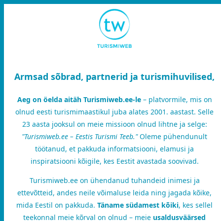
Armsad sõbrad, partnerid ja turismihuvilised,
Aeg on öelda aitäh Turismiweb.ee-le
– platvormile, mis on
olnud eesti turismimaastikul juba alates 2001. aastast. Selle
23 aasta jooksul on meie missioon olnud lihtne ja selge:
"Turismiweb.ee – Eestis Turismi Teeb."
Oleme pühendunult
töötanud, et pakkuda informatsiooni, elamusi ja
inspiratsiooni kõigile, kes Eestit avastada soovivad.
Turismiweb.ee on ühendanud tuhandeid inimesi ja
ettevõtteid, andes neile võimaluse leida ning jagada kõike,
mida Eestil on pakkuda.
Täname südamest kõiki
, kes sellel
teekonnal meie kõrval on olnud – meie
usaldusväärsed