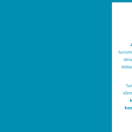
turism
olnu
tööta
Tur
võim
k
koo