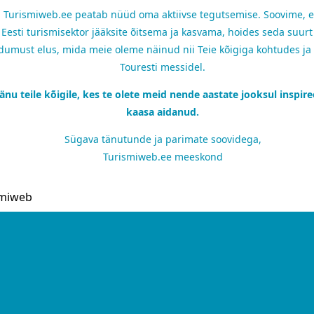
i Turismiweb.ee peatab nüüd oma aktiivse tegutsemise. Soovime, et
Eesti turismisektor jääksite õitsema ja kasvama, hoides seda suurt 
umust elus, mida meie oleme näinud nii Teie kõigiga kohtudes ja
Touresti messidel.
änu teile kõigile, kes te olete meid nende aastate jooksul inspire
kaasa aidanud.
Sügava tänutunde ja parimate soovidega,
Turismiweb.ee meeskond