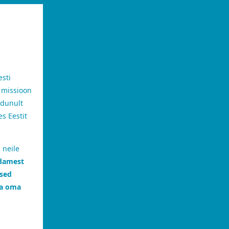
esti
e missioon
dunult
es Eestit
 neile
damest
rsed
ga oma