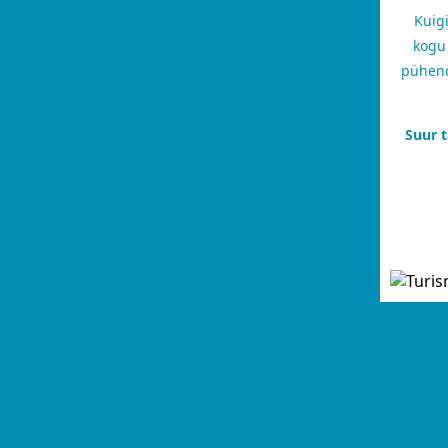
Kuig
kogu 
pühend
Suur t