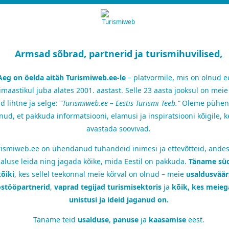
Armsad sõbrad, partnerid ja turismihuvilised,
Aeg on öelda aitäh Turismiweb.ee-le
– platvormile, mis on olnud e
imaastikul juba alates 2001. aastast. Selle 23 aasta jooksul on mei
d lihtne ja selge:
"Turismiweb.ee – Eestis Turismi Teeb."
Oleme pühen
nud, et pakkuda informatsiooni, elamusi ja inspiratsiooni kõigile, k
avastada soovivad.
ismiweb.ee on ühendanud tuhandeid inimesi ja ettevõtteid, andes
aluse leida ning jagada kõike, mida Eestil on pakkuda.
Täname sü
õiki
, kes sellel teekonnal meie kõrval on olnud – meie
usaldusvää
stööpartnerid
,
vaprad tegijad turismisektoris
ja
kõik, kes meie
unistusi ja ideid jaganud on.
Täname teid
usalduse
,
panuse
ja
kaasamise
eest.